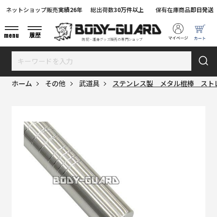
ネットショップ販売
実績26年
総出荷数
30万件以上
保有在庫商品
即日発送
menu
履歴
防犯・護身グッズ販売の専門ショップ
ホーム
その他
武道具
ステンレス製 メタル棍棒 ストレ