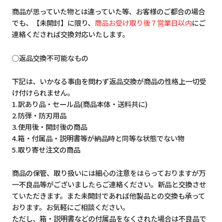
商品が思っていた物とは違っていた等、お客様のご都合の場合
でも、【未開封】に限り、
商品お受け取り後７営業日以内
にご
連絡くだされば交換対応いたします。
◯返品交換不可能なもの
下記は、いかなる事由を問わず返品交換が商品の性格上一切受
け付けられません。
1.訳あり品・セール品(商品本体・送料共に)
2.防弾・防刃用品
3.使用後・開封後の商品
4.箱・付属品・説明書等が納品時と同等な状態でない物
5.取り寄せ注文の商品
商品の保管、取り扱いには細心の注意をはらっておりますが万
一不良品等がございましたらご連絡ください。新品と交換させ
ていただきます。また未開封であれば他製品との交換も承って
おります。お気軽にご相談ください。
ただし、箱・説明書などの付属品をなくされた場合は不良品で