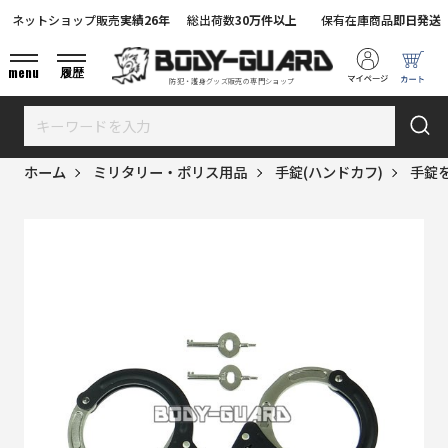
ネットショップ販売
実績26年
総出荷数
30万件以上
保有在庫商品
即日発送
menu
履歴
防犯・護身グッズ販売の専門ショップ
ホーム
ミリタリー・ポリス用品
手錠(ハンドカフ)
手錠