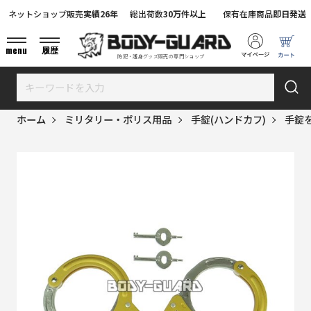
ネットショップ販売
実績26年
総出荷数
30万件以上
保有在庫商品
即日発送
menu
履歴
防犯・護身グッズ販売の専門ショップ
ホーム
ミリタリー・ポリス用品
手錠(ハンドカフ)
手錠