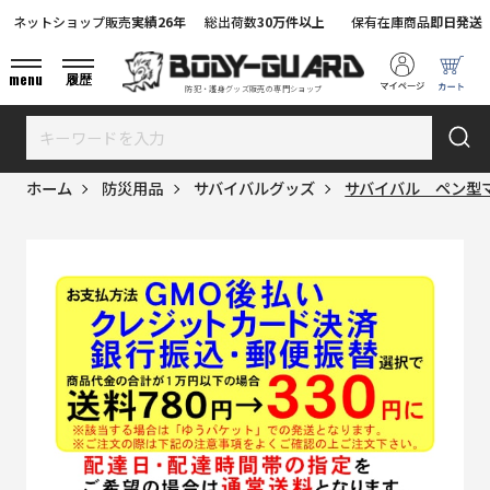
ネットショップ販売
実績26年
総出荷数
30万件以上
保有在庫商品
即日発送
menu
履歴
防犯・護身グッズ販売の専門ショップ
ホーム
防災用品
サバイバルグッズ
サバイバル ペン型マ