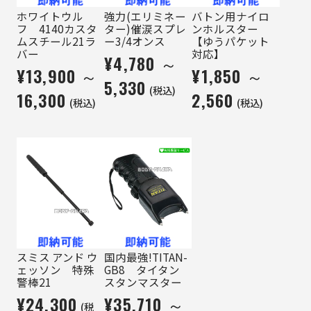
ホワイトウル
強力(エリミネー
バトン用ナイロ
フ 4140カスタ
ター)催涙スプレ
ンホルスター
ムスチール21ラ
ー3/4オンス
【ゆうパケット
バー
対応】
¥4,780 ～
¥13,900 ～
¥1,850 ～
5,330
(税込)
16,300
2,560
(税込)
(税込)
スミス アンド ウ
国内最強!TITAN-
ェッソン 特殊
GB8 タイタン
警棒21
スタンマスター
¥24,300
¥35,710 ～
(税