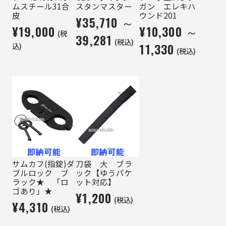
ムスチール31合
スタンマスター
ガン エレキハ
皮
ウンド201
¥35,710 ～
¥19,000
¥10,300 ～
(税
39,281
(税込)
11,330
込)
(税込)
サムカフ(指錠)ダ
刀袋 大 ブラ
ブルロック ブ
ック【ゆうパケ
ラック★ 「ロ
ット対応】
ゴあり」★
¥1,200
(税込)
¥4,310
(税込)