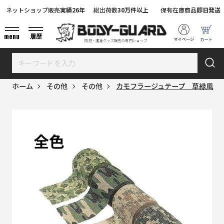
ネットショップ販売
実績26年
総出荷数
30万件以上
保有在庫商品
即日発送
menu
履歴
防犯・護身グッズ販売の専門ショップ
ホーム
その他
その他
カモフラージュテープ 草緑風