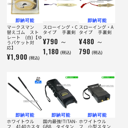
マークスマン
スローイング・C
スローイング・A
替えゴム スト
タイプ 手裏剣
タイプ 手裏剣
レート (白)【ゆ
¥790 ～
¥480 ～
うパケット対
応】
1,180
790
(税込)
(税込)
¥1,900
(税込)
ホワイトウル
国内最強!TITAN-
ホワイトウル
フ 4140カスタ
GB8 タイタン
フ 小型スタン