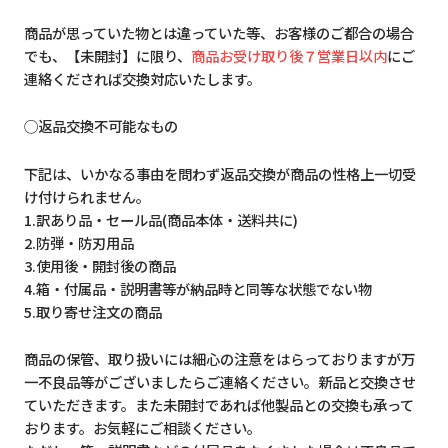
商品が思っていた物とは違っていた等、お客様のご都合の場合
でも、【未開封】に限り、
商品お受け取り後７営業日以内
にご
連絡くだされば交換対応いたします。
◯返品交換不可能なもの
下記は、いかなる事由を問わず返品交換が商品の性格上一切受
け付けられません。
1.訳あり品・セール品(商品本体・送料共に)
2.防弾・防刃用品
3.使用後・開封後の商品
4.箱・付属品・説明書等が納品時と同等な状態でない物
5.取り寄せ注文の商品
商品の保管、取り扱いには細心の注意をはらっておりますが万
一不良品等がございましたらご連絡ください。新品と交換させ
ていただきます。また未開封であれば他製品との交換も承って
おります。お気軽にご相談ください。