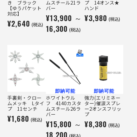
き ブラック
ムスチール21ラ
プ 14オンス★
【ゆうパケット
バー
ハンド
対応】
¥13,900 ～
¥3,980
(税込)
¥2,640
(税込)
16,300
(税込)
手裏剣・クロー
ホワイトウル
強力(エリミネー
ムメッキ Lタイ
フ 4140カスタ
ター)催涙スプレ
プ 11センチ
ムスチール26ラ
ー2オンスフリッ
バー
プ
¥1,680
(税込)
¥15,800 ～
¥8,380
(税込)
18,200
(税込)