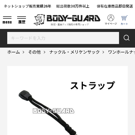
ネットショップ販売
実績26年
総出荷数
30万件以上
保有在庫商品
即日発送
menu
履歴
防犯・護身グッズ販売の専門ショップ
ホーム
その他
ナックル・メリケンサック
ワンホールナ