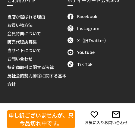
Facebook
当店が選ばれる理由
お買い物方法
Instagram
会員特典について
X（旧Twitter）
販売代理店募集
当サイトについて
Youtube
お問い合わせ
Tik Tok
特定商取引に関する法律
反社会的勢力排除に関する基本
方針
営業日カレンダー
申し訳ございませんが、只
今品切れ中です。
お気に入り
お問い合わせ
2026年8月
＞＞
日
月
火
水
木
金
土