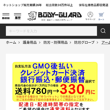
ネットショップ販売
実績26年
総出荷数
30万件以上
保有在庫商品
即日発送
menu
履歴
防犯・護身グッズ販売の専門ショップ
ホーム
護身用品
防刃・防弾用品
防刃グローブ
アー