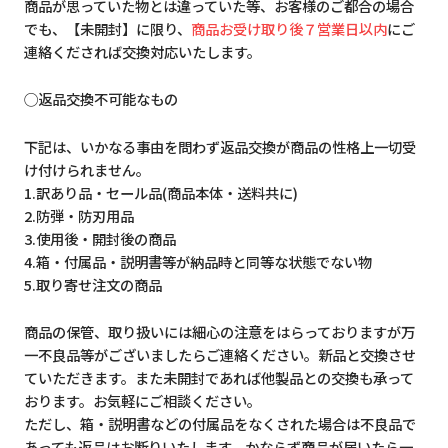
商品が思っていた物とは違っていた等、お客様のご都合の場合
でも、【未開封】に限り、
商品お受け取り後７営業日以内
にご
連絡くだされば交換対応いたします。
◯返品交換不可能なもの
下記は、いかなる事由を問わず返品交換が商品の性格上一切受
け付けられません。
1.訳あり品・セール品(商品本体・送料共に)
2.防弾・防刃用品
3.使用後・開封後の商品
4.箱・付属品・説明書等が納品時と同等な状態でない物
5.取り寄せ注文の商品
商品の保管、取り扱いには細心の注意をはらっておりますが万
一不良品等がございましたらご連絡ください。新品と交換させ
ていただきます。また未開封であれば他製品との交換も承って
おります。お気軽にご相談ください。
ただし、箱・説明書などの付属品をなくされた場合は不良品で
あっても返品はお断りいたします。かならず商品が届いたら一