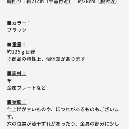
腕回り：約21cm（手首付近） 約28cm（腕付近）
■カラー：
ブラック
■重量：
約125ｇ目安
※商品の特性上、個体差があります
■素材：
布
金属プレートなど
■状態：
仕上げが甘いものや、ほつれがあるものもございま
す。
穴の位置が若干ずれがあったり、金具の部分に少し