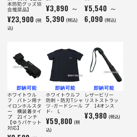
本防犯グッズ協
¥3,890 ～
¥5,540 ～
会推奨品】
5,390
6,090
¥23,900
(税込)
(税込)
(税
込)
ホワイトウル
ホワイトウルフ
レザービリー
フ バトン用ナ
防刺・防刃Tシャ
リストストラッ
イロンホルスタ
ツ -ガードシール
プ 14オンス
ー 横装着タイ
ド- L
¥3,980
(税込)
プ 21インチ
¥59,800
(税
【ゆうパケット
対応】
込)