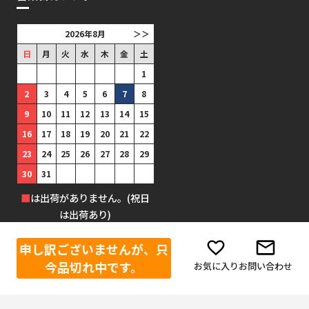
2026年8月
＞＞
日
月
火
水
木
金
土
1
2
3
4
5
6
7
8
9
10
11
12
13
14
15
16
17
18
19
20
21
22
23
24
25
26
27
28
29
30
31
■
は出荷がありません。(祝日
は出荷あり)
申し訳ございませんが、只
今品切れ中です。
お気に入り
お問い合わせ
©1999-2025 防犯グッズの販売店 ボディーガード 本店