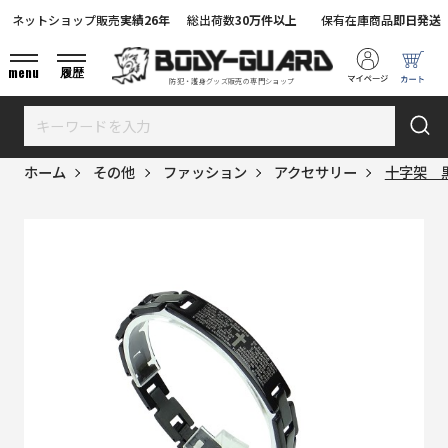
ネットショップ販売
実績26年
総出荷数
30万件以上
保有在庫商品
即日発送
menu
履歴
防犯・護身グッズ販売の専門ショップ
ホーム
その他
ファッション
アクセサリー
十字架 