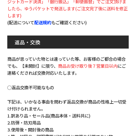
ジットカード決済」「銀行振込」「郵便振替」でご注文頂けま
したら、ゆうパケットで発送します(ご注文完了後に送料を修正
します)
(配送について
配送規約
もご確認ください)
返品・交換
商品が思っていた物とは違っていた等、お客様のご都合の場合
でも、【未開封】に限り、
商品お受け取り後７営業日以内
にご
連絡くだされば交換対応いたします。
◯返品交換不可能なもの
下記は、いかなる事由を問わず返品交換が商品の性格上一切受
け付けられません。
1.訳あり品・セール品(商品本体・送料共に)
2.防弾・防刃用品
3.使用後・開封後の商品