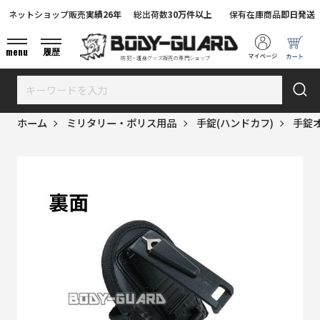
ネットショップ販売
実績26年
総出荷数
30万件以上
保有在庫商品
即日発送
menu
履歴
防犯・護身グッズ販売の専門ショップ
ホーム
ミリタリー・ポリス用品
手錠(ハンドカフ)
手錠