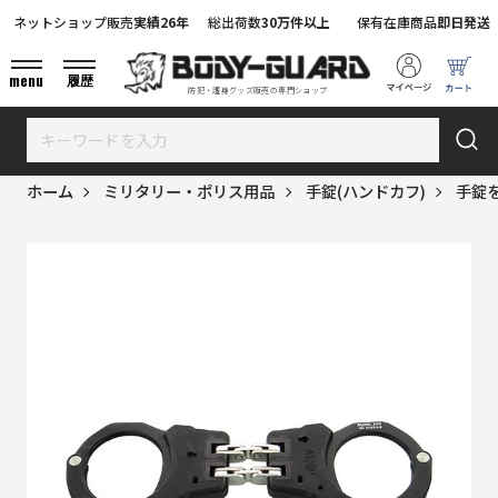
ネットショップ販売
実績26年
総出荷数
30万件以上
保有在庫商品
即日発送
menu
履歴
防犯・護身グッズ販売の専門ショップ
ホーム
ミリタリー・ポリス用品
手錠(ハンドカフ)
手錠