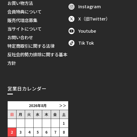
お買い物方法
Instagram
会員特典について
X（旧Twitter）
販売代理店募集
当サイトについて
Youtube
お問い合わせ
Tik Tok
特定商取引に関する法律
反社会的勢力排除に関する基本
方針
営業日カレンダー
2026年8月
＞＞
日
月
火
水
木
金
土
1
2
3
4
5
6
7
8