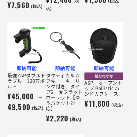
(税
(税込)
¥7,560
(税込)
込)
最強ZAPダブルト
タクティカルカ
ラブル 120万ボ
フキー キーリ
ASP オープント
ルト
ング付き タイ
ップ Ballistic ハ
プ2 ★フラット
ンドカフケース
¥45,000 ～
ローレット【ゆ
¥11,800
うパケット対
(税込)
49,500
(税込)
応】
¥2,220
(税込)