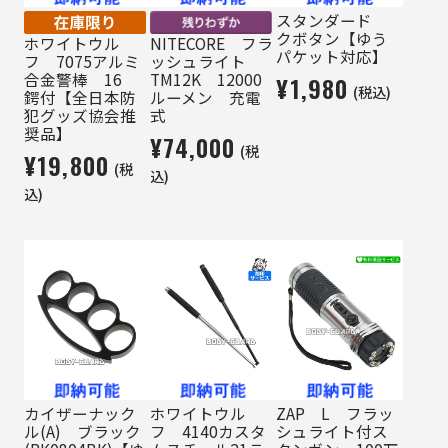
スタンダード
クボタン【ゆう
ホワイトウル
NITECORE フラ
パケット対応】
フ 7075アルミ
ッシュライト
合金警棒 16
TM12K 12000
¥1,980
(税込)
鍔付【全日本防
ルーメン 充電
犯グッズ協会推
式
奨品】
¥74,000
(税
¥19,800
(税
込)
込)
カイザーナック
ホワイトウル
ZAP L フラッ
ル(A) ブラック
フ 4140カスタ
シュライト付ス