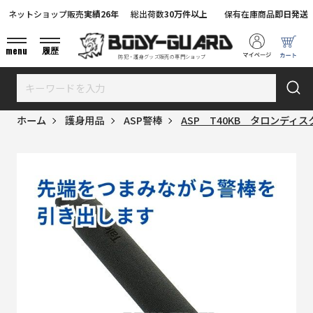
ネットショップ販売
実績26年
総出荷数
30万件以上
保有在庫商品
即日発送
menu
履歴
防犯・護身グッズ販売の専門ショップ
ホーム
護身用品
ASP警棒
ASP T40KB タロンディス