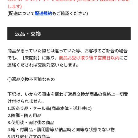
します)
(配送について
配送規約
もご確認ください)
返品・交換
商品が思っていた物とは違っていた等、お客様のご都合の場合
でも、【未開封】に限り、
商品お受け取り後７営業日以内
にご
連絡くだされば交換対応いたします。
◯返品交換不可能なもの
下記は、いかなる事由を問わず返品交換が商品の性格上一切受
け付けられません。
1.訳あり品・セール品(商品本体・送料共に)
2.防弾・防刃用品
3.使用後・開封後の商品
4.箱・付属品・説明書等が納品時と同等な状態でない物
5.取り寄せ注文の商品