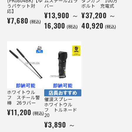
(PK0804BK)【ゆ
ムスチール21ラ
タンガン 100万
うパケット対
バー
ボルト 充電式
応】
¥13,900 ～
¥37,200 ～
¥7,680
(税込)
16,300
40,920
(税込)
(税込)
ホワイトウル
フ スチール警
催涙スプレー
棒 26ラバー
ホワイトウル
フ トルネード
¥11,200
(税込)
20
¥3,890 ～