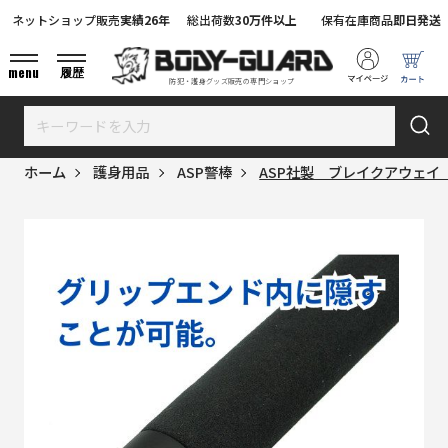
ネットショップ販売
実績26年
総出荷数
30万件以上
保有在庫商品
即日発送
menu
履歴
防犯・護身グッズ販売の専門ショップ
ホーム
護身用品
ASP警棒
ASP社製 ブレイクアウェイ