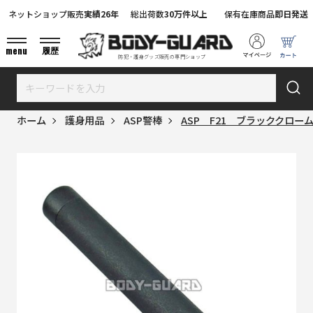
ネットショップ販売
実績26年
総出荷数
30万件以上
保有在庫商品
即日発送
menu
履歴
防犯・護身グッズ販売の専門ショップ
ホーム
護身用品
ASP警棒
ASP F21 ブラッククローム