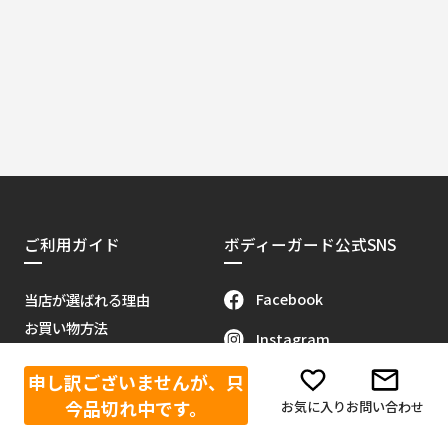
ご利用ガイド
ボディーガード公式SNS
Facebook
当店が選ばれる理由
お買い物方法
Instagram
会員特典について
X（旧Twitter）
申し訳ございませんが、只
販売代理店募集
今品切れ中です。
お気に入り
お問い合わせ
当サイトについて
Youtube
お問い合わせ