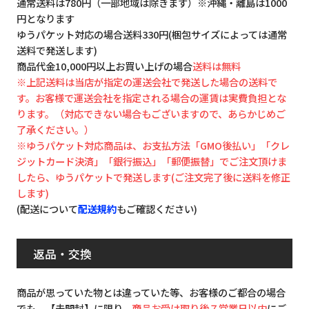
通常送料は780円（一部地域は除きます）※沖縄・離島は1000
円となります
ゆうパケット対応の場合送料330円(梱包サイズによっては通常
送料で発送します)
商品代金10,000円以上お買い上げの場合
送料は無料
※上記送料は当店が指定の運送会社で発送した場合の送料で
す。お客様で運送会社を指定される場合の運賃は実費負担とな
ります。（対応できない場合もございますので、あらかじめご
了承ください。）
※ゆうパケット対応商品は、お支払方法「GMO後払い」「クレ
ジットカード決済」「銀行振込」「郵便振替」でご注文頂けま
したら、ゆうパケットで発送します(ご注文完了後に送料を修正
します)
(配送について
配送規約
もご確認ください)
返品・交換
商品が思っていた物とは違っていた等、お客様のご都合の場合
でも、【未開封】に限り、
商品お受け取り後７営業日以内
にご