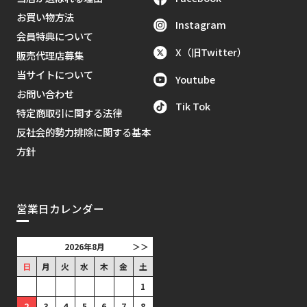
お買い物方法
Instagram
会員特典について
X（旧Twitter）
販売代理店募集
当サイトについて
Youtube
お問い合わせ
Tik Tok
特定商取引に関する法律
反社会的勢力排除に関する基本
方針
営業日カレンダー
2026年8月
＞＞
日
月
火
水
木
金
土
1
2
3
4
5
6
7
8