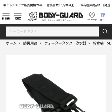
ネットショップ販売
実績26年
総出荷数
30万件以上
保有在庫商品
即日発送
menu
履歴
防犯・護身グッズ販売の専門ショップ
ホーム
防災用品
ウォータータンク・浄水器
給水袋 5L