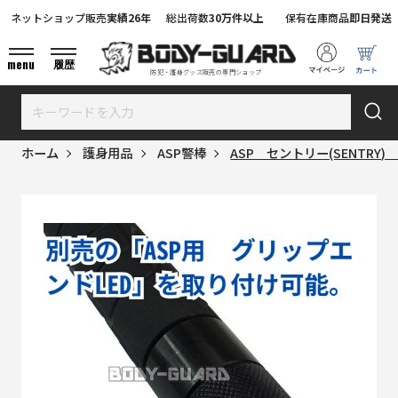
ネットショップ販売
実績26年
総出荷数
30万件以上
保有在庫商品
即日発送
menu
履歴
防犯・護身グッズ販売の専門ショップ
ホーム
護身用品
ASP警棒
ASP セントリー(SENTRY) 