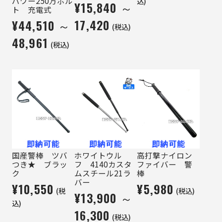
パワー250万ボル
込)
¥15,840 ～
ト 充電式
17,420
¥44,510 ～
(税込)
48,961
(税込)
国産警棒 ツバ
ホワイトウル
高打撃ナイロン
つき★ ブラッ
フ 4140カスタ
ファイバー 警
ク
ムスチール21ラ
棒
バー
¥10,550
¥5,980
(税
(税込)
¥13,900 ～
込)
16,300
(税込)