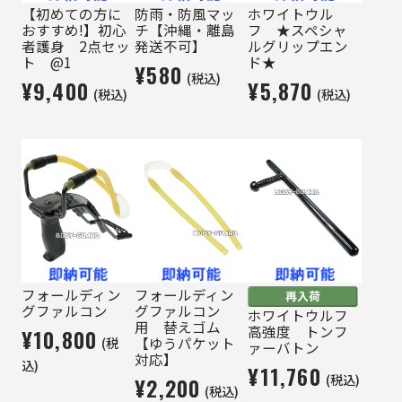
【初めての方に
防雨・防風マッ
ホワイトウル
おすすめ!】初心
チ【沖縄・離島
フ ★スペシャ
者護身 2点セッ
発送不可】
ルグリップエン
ト @1
ド★
¥580
(税込)
¥9,400
¥5,870
(税込)
(税込)
フォールディン
フォールディン
グファルコン
グファルコン
ホワイトウルフ
用 替えゴム
高強度 トンフ
¥10,800
(税
【ゆうパケット
ァーバトン
対応】
込)
¥11,760
(税込)
¥2,200
(税込)