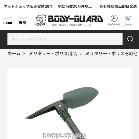
ネットショップ販売
実績26年
総出荷数
30万件以上
保有在庫商品
即日発送
menu
履歴
防犯・護身グッズ販売の専門ショップ
ホーム
ミリタリー・ポリス用品
ミリタリー・ポリスその他