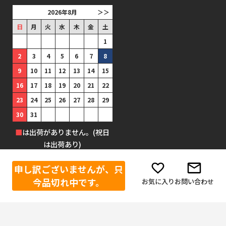
2026年8月
＞＞
日
月
火
水
木
金
土
1
2
3
4
5
6
7
8
9
10
11
12
13
14
15
16
17
18
19
20
21
22
23
24
25
26
27
28
29
30
31
■
は出荷がありません。(祝日
は出荷あり)
申し訳ございませんが、只
今品切れ中です。
お気に入り
お問い合わせ
©1999-2025 防犯グッズの販売店 ボディーガード 本店