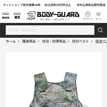
ネットショップ販売
実績26年
総出荷数
30万件以上
保有在庫商品
即日発送
menu
履歴
防犯・護身グッズ販売の専門ショップ
ホーム
護身用品
防刃・防弾用品
防刃ベスト
防刃ベ