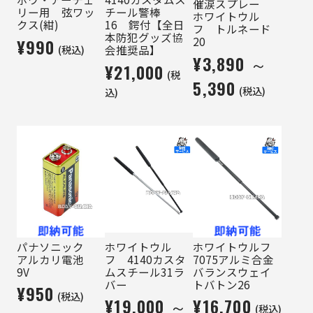
催涙スプレー
リー用 弦ワッ
チール警棒
ホワイトウル
クス(紺)
16 鍔付【全日
フ トルネード
本防犯グッズ協
20
¥990
(税込)
会推奨品】
¥3,890 ～
¥21,000
(税
5,390
(税込)
込)
パナソニック
ホワイトウル
ホワイトウルフ
アルカリ電池
フ 4140カスタ
7075アルミ合金
9V
ムスチール31ラ
バランスウェイ
バー
トバトン26
¥950
(税込)
¥19,000 ～
¥16,700
(税込)