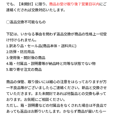
でも、【未開封】に限り、
商品お受け取り後７営業日以内
にご
連絡くだされば交換対応いたします。
◯返品交換不可能なもの
下記は、いかなる事由を問わず返品交換が商品の性格上一切受
け付けられません。
1.訳あり品・セール品(商品本体・送料共に)
2.防弾・防刃用品
3.使用後・開封後の商品
4.箱・付属品・説明書等が納品時と同等な状態でない物
5.取り寄せ注文の商品
商品の保管、取り扱いには細心の注意をはらっておりますが万
一不良品等がございましたらご連絡ください。新品と交換させ
ていただきます。また未開封であれば他製品との交換も承って
おります。お気軽にご相談ください。
ただし、箱・説明書などの付属品をなくされた場合は不良品で
あっても返品はお断りいたします。かならず商品が届いたら一