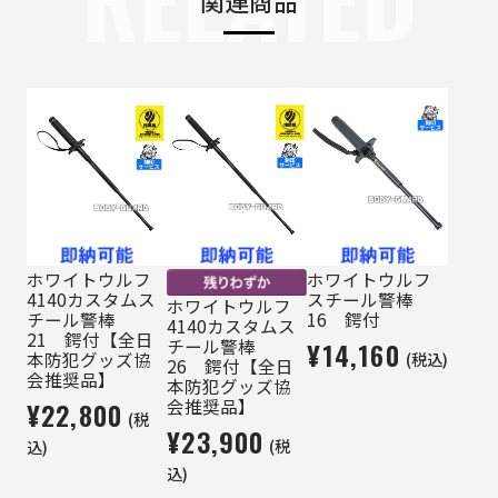
関連商品
ホワイトウルフ
ホワイトウルフ
4140カスタムス
スチール警棒
ホワイトウルフ
チール警棒
16 鍔付
4140カスタムス
21 鍔付【全日
チール警棒
¥14,160
(税込)
本防犯グッズ協
26 鍔付【全日
会推奨品】
本防犯グッズ協
会推奨品】
¥22,800
(税
¥23,900
(税
込)
込)