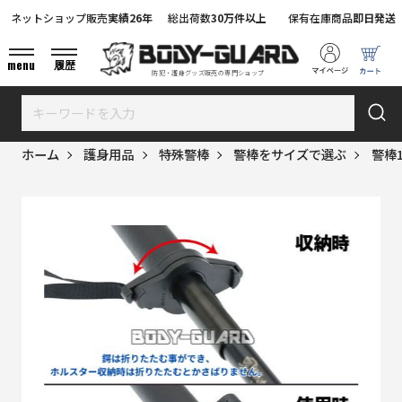
ネットショップ販売
実績26年
総出荷数
30万件以上
保有在庫商品
即日発送
menu
履歴
防犯・護身グッズ販売の専門ショップ
ホーム
護身用品
特殊警棒
警棒をサイズで選ぶ
警棒