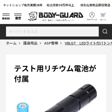
ネットショップ販売
実績26年
総出荷数
30万件以上
保有在庫商品
即日発送
menu
履歴
防犯・護身グッズ販売の専門ショップ
ホーム
護身用品
ASP警棒
VBLGT LEDライト付バト