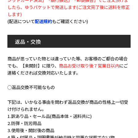
したら、ゆうパケットで発送します(ご注文完了後に送料を修正
します)
(配送について
配送規約
もご確認ください)
返品・交換
商品が思っていた物とは違っていた等、お客様のご都合の場合
でも、【未開封】に限り、
商品お受け取り後７営業日以内
にご
連絡くだされば交換対応いたします。
◯返品交換不可能なもの
下記は、いかなる事由を問わず返品交換が商品の性格上一切受
け付けられません。
1.訳あり品・セール品(商品本体・送料共に)
2.防弾・防刃用品
3.使用後・開封後の商品
4.箱・付属品・説明書等が納品時と同等な状態でない物