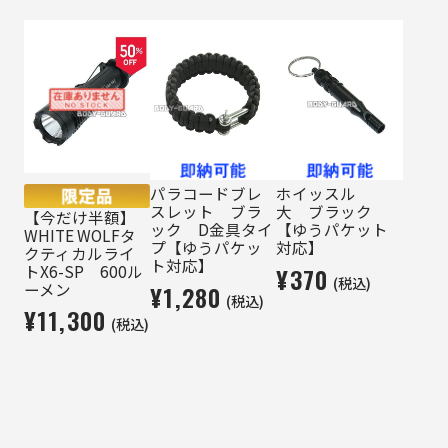
パラコードブレ
ホイッスル
スレット ブラ
大 ブラック
【今だけ半額】
ック D金具タイ
【ゆうパケット
WHITE WOLFタ
プ【ゆうパケッ
対応】
クティカルライ
ト対応】
トX6-SP 600ル
¥370
(税込)
ーメン
¥1,280
(税込)
¥11,300
(税込)