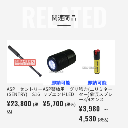
RELATED
関連商品
ASP セントリー
ASP警棒用 グリ
強力(エリミネー
(SENTRY) S16
ップエンドLED
ター)催涙スプレ
ー3/4オンス
¥23,800
¥5,700
(税
(税込)
¥3,980 ～
込)
4,530
(税込)