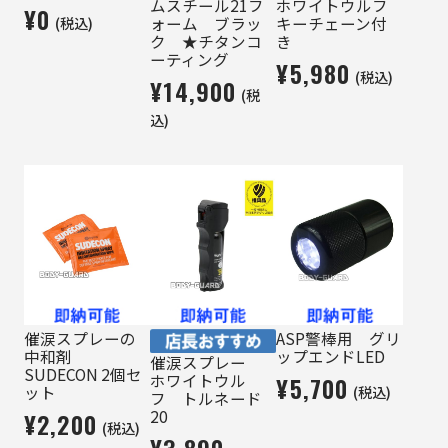
ムスチール21フ
ホワイトウルフ
¥0
(税込)
ォーム ブラッ
キーチェーン付
ク ★チタンコ
き
ーティング
¥5,980
(税込)
¥14,900
(税
込)
催涙スプレーの
ASP警棒用 グリ
中和剤
ップエンドLED
催涙スプレー
SUDECON 2個セ
ホワイトウル
¥5,700
(税込)
ット
フ トルネード
20
¥2,200
(税込)
¥3,890 ～