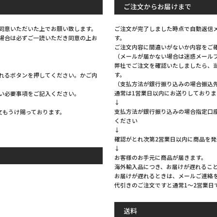
ご注文からお届けまで
同意いただいた上でお願い致します。
ご注文が完了しました時点で自動返信
場合は必ずご一読いただき同意の上お
す。
ご注文内容に間違いがないか内容をご
（メールが届かない場合は迷惑メール
弊社でご注文を確認いたしましたら、
す。
れるボタンを押してください。かご内
（支払方法が銀行振り込みの場合振込
通常は1営業日以内にお送りしておりま
い必要事項をご記入ください。
↓
支払方法が銀行振り込みの場合指定口
注文もうけ賜っております。
ください
↓
確認がとれ次第2営業日以内に商品を
↓
お客様のお手元に商品が届きます。
海外輸入品につき、お届けが遅れるこ
お届けが遅れるときは、メールご連絡
代引きのご注文ですと通常1～2営業日
。
送料