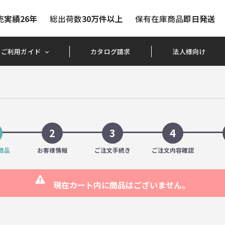
売
実績26年
総出荷数
30万件以上
保有在庫商品
即日発送
ご利用ガイド
カタログ請求
法人様向け
2
3
4
商品
お客様情報
ご注文手続き
ご注文内容確認
現在カート内に商品はございません。