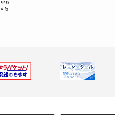
IRE)
その他
Previous
Next