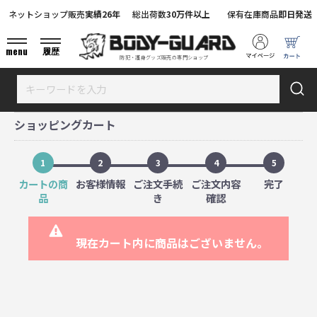
ネットショップ販売
実績26年
総出荷数
30万件以上
保有在庫商品
即日発送
menu
履歴
防犯・護身グッズ販売の専門ショップ
ショッピングカート
1
2
3
4
5
カートの商
お客様情報
ご注文手続
ご注文内容
完了
品
き
確認
現在カート内に商品はございません。