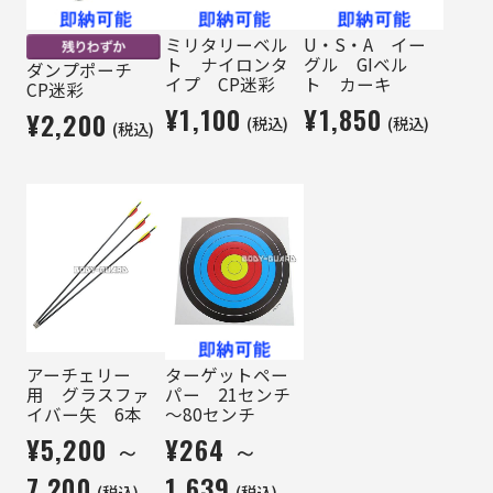
ミリタリーベル
U・S・A イー
ト ナイロンタ
グル GIベル
ダンプポーチ
イプ CP迷彩
ト カーキ
CP迷彩
¥1,100
¥1,850
¥2,200
(税込)
(税込)
(税込)
アーチェリー
ターゲットペー
用 グラスファ
パー 21センチ
イバー矢 6本
～80センチ
¥5,200 ～
¥264 ～
7,200
1,639
(税込)
(税込)