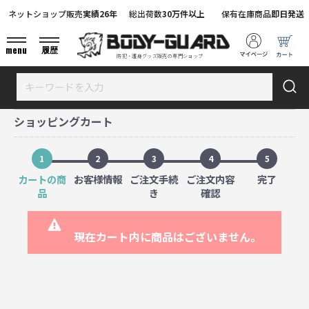
ネットショップ販売
実績26年
総出荷数
30万件以上
保有在庫商品
即日発送
menu
履歴
防犯・護身グッズ販売の専門ショップ
ショッピングカート
1
2
3
4
5
カートの商
お客様情報
ご注文手続
ご注文内容
完了
品
き
確認
現在カート内に商品はございません。