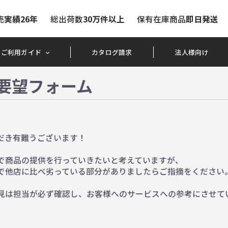
売
実績26年
総出荷数
30万件以上
保有在庫商品
即日発送
ご利用ガイド
カタログ請求
法人様向け
要望フォーム
だき有難うございます！
で商品の提供を行っていきたいと考えていますが、
で他店に比べ劣っている部分がありましたらご指摘をください
見は担当が必ず確認し、お客様へのサービスへの参考にさせて