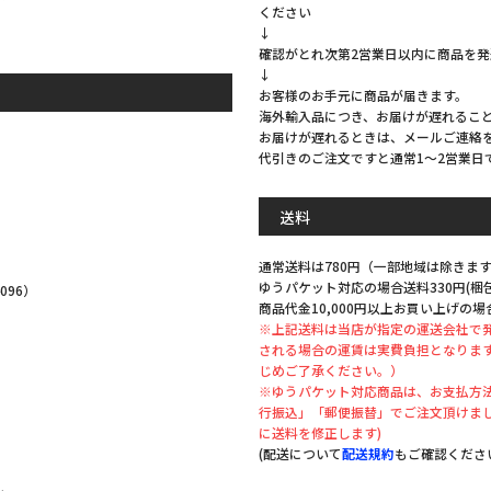
ください
↓
確認がとれ次第2営業日以内に商品を
↓
お客様のお手元に商品が届きます。
海外輸入品につき、お届けが遅れるこ
お届けが遅れるときは、メールご連絡
代引きのご注文ですと通常1～2営業日
。
送料
通常送料は780円（一部地域は除きます
ゆうパケット対応の場合送料330円(
096）
商品代金10,000円以上お買い上げの場
※上記送料は当店が指定の運送会社で
される場合の運賃は実費負担となりま
じめご了承ください。）
※ゆうパケット対応商品は、お支払方法
。
行振込」「郵便振替」でご注文頂けま
に送料を修正します)
(配送について
配送規約
もご確認くださ