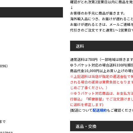
確認がとれ次第2営業日以内に商品を
↓
お客様のお手元に商品が届きます。
海外輸入品につき、お届けが遅れるこ
お届けが遅れるときは、メールご連絡
代引きのご注文ですと通常1～2営業日
。
送料
通常送料は780円（一部地域は除きます
ゆうパケット対応の場合送料330円(
096）
商品代金10,000円以上お買い上げの場
※上記送料は当店が指定の運送会社で
される場合の運賃は実費負担となりま
じめご了承ください。）
※ゆうパケット対応商品は、お支払方法
。
行振込」「郵便振替」でご注文頂けま
に送料を修正します)
(配送について
配送規約
もご確認くださ
まで
返品・交換
27960