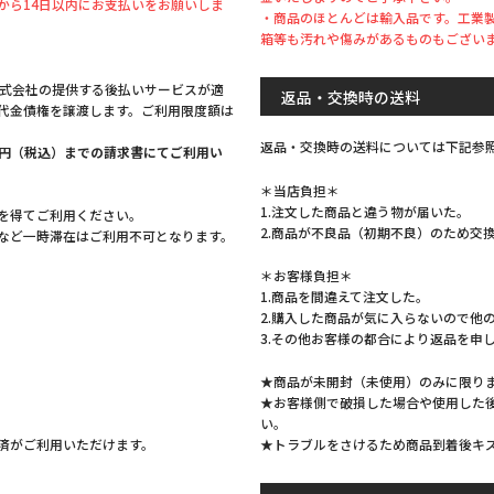
から14日以内にお支払いをお願いしま
・商品のほとんどは輸入品です。工業
箱等も汚れや傷みがあるものもござい
株式会社の提供する後払いサービスが適
返品・交換時の送料
代金債権を譲渡します。ご利用限度額は
返品・交換時の送料については下記参
,999円（税込）までの請求書にてご利用い
＊当店負担＊
1.注文した商品と違う物が届いた。
を得てご利用ください。
2.商品が不良品（初期不良）のため交
など一時滞在はご利用不可となります。
＊お客様負担＊
1.商品を間違えて注文した。
2.購入した商品が気に入らないので他
3.その他お客様の都合により返品を申
★商品が未開封（未使用）のみに限り
★お客様側で破損した場合や使用した
い。
★トラブルをさけるため商品到着後キ
済がご利用いただけます。