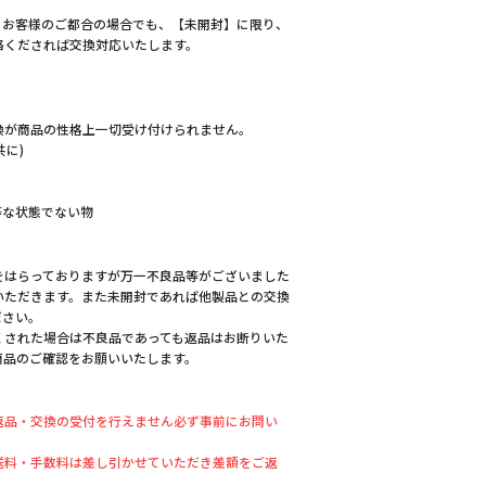
、お客様のご都合の場合でも、【未開封】に限り、
絡くだされば交換対応いたします。
換が商品の性格上一切受け付けられません。
共に)
等な状態でない物
をはらっておりますが万一不良品等がございました
いただきます。また未開封であれば他製品との交換
ださい。
くされた場合は不良品であっても返品はお断りいた
商品のご確認をお願いいたします。
返品・交換の受付を行えません必ず事前にお問い
送料・手数料は差し引かせていただき差額をご返