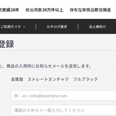
売
実績26年
総出荷数
30万件以上
保有在庫商品
即日発送
ご利用ガイド
カタログ請求
法人様向け
登録
と、商品の入荷時にお知らせメールを送信します。
金属製 ストレートヌンチャク フルブラック