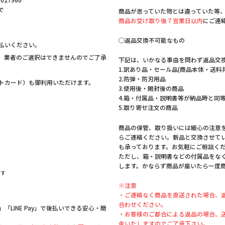
で
商品が思っていた物とは違っていた等
商品お受け取り後７営業日以内
にご連
◯返品交換不可能なもの
払いください。
。業者のご選択はできませんのでご了承
下記は、いかなる事由を問わず返品交
1.訳あり品・セール品(商品本体・送料
2.防弾・防刃用品
ットカード）も御利用いただけます。
3.使用後・開封後の商品
4.箱・付属品・説明書等が納品時と同
5.取り寄せ注文の商品
商品の保管、取り扱いには細心の注意
らご連絡ください。新品と交換させて
も承っております。お気軽にご相談く
ただし、箱・説明書などの付属品をな
します。かならず商品が届いたら一度
ます
※注意
・ご連絡なく商品を直送された場合、
合わせください。
LINE Pay」で後払いできる安心・簡
・お客様のご都合による返品の場合、
金いたしますのでご了承下さい。