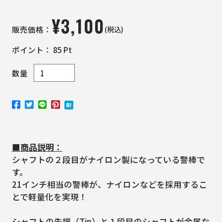
¥
3,100
(税込)
販売価格：
ポイント：
85
Pt
数量
■商品説明：
シャフトの２段目がナイロン製になっている警棒で
す。
21インチ相当の警棒が、ナイロンなどを採用するこ
とで軽量化を実現！
シャフトの先端（Tip）と１段目のシャフトが金属な