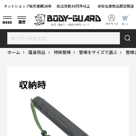
ネットショップ販売
実績26年
総出荷数
30万件以上
保有在庫商品
即日発送
menu
履歴
防犯・護身グッズ販売の専門ショップ
ホーム
護身用品
特殊警棒
警棒をサイズで選ぶ
警棒