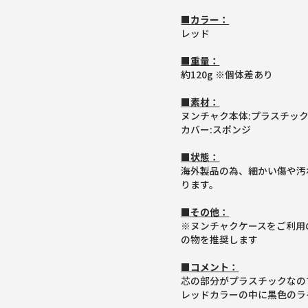
■カラー：
レッド
■重量：
約120g ※個体差あり
■素材：
ヌンチャク本体:プラスチッ
カバー:スポンジ
■状態：
海外製品の為、細かい傷や汚
ります。
■その他：
※ヌンチャクケースをご利用の
の物を推奨します
■コメント：
芯の部分がプラスチックなの
レッドカラーの中に黒色のラ