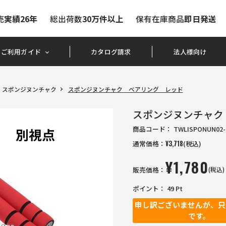
売
実績26年
総出荷数
30万件以上
保有在庫商品
即日発送
ご利用ガイド
カタログ請求
法人様向け
スポンジヌンチャク
スポンジヌンチャク ベアリング レッド
スポンジヌンチャク
商品コード：
TWLISPONUN02-
通常価格：
¥
3,718
(税込)
¥
1,780
販売価格：
(税込)
ポイント：
49
Pt
申し訳ございませんが、只
です。