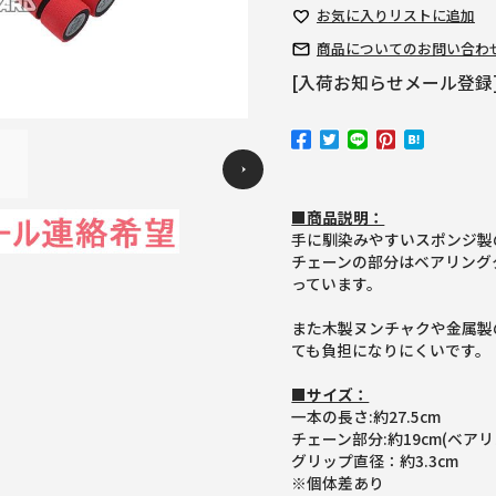
お気に入り
リストに追加
商品についての
お問い合わ
[入荷お知らせメール登録
Previous
■商品説明：
手に馴染みやすいスポンジ製
チェーンの部分はベアリング
っています。
また木製ヌンチャクや金属製
ても負担になりにくいです。
■サイズ：
一本の長さ:約27.5cm
チェーン部分:約19cm(ベア
グリップ直径：約3.3cm
※個体差あり