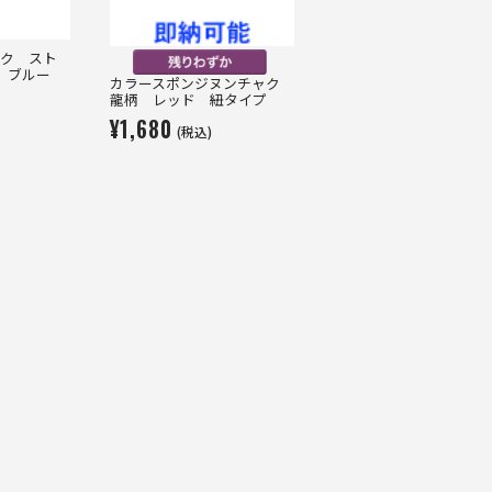
ク スト
 ブルー
カラースポンジヌンチャク
龍柄 レッド 紐タイプ
¥1,680
(税込)