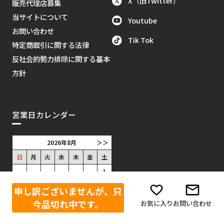
X（旧Twitter）
販売代理店募集
当サイトについて
Youtube
お問い合わせ
Tik Tok
特定商取引に関する法律
反社会的勢力排除に関する基本
方針
営業日カレンダー
2026年8月
＞＞
日
月
火
水
木
金
土
1
2
3
4
5
6
7
8
申し訳ございませんが、只
9
10
11
12
13
14
15
今品切れ中です。
お気に入り
お問い合わせ
16
17
18
19
20
21
22