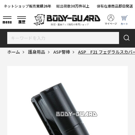
ネットショップ販売
実績26年
総出荷数
30万件以上
保有在庫商品
即日発送
menu
履歴
防犯・護身グッズ販売の専門ショップ
ホーム
護身用品
ASP警棒
ASP F21 フェデラルスカ