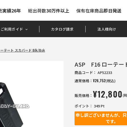
売
実績26年
総出荷数
30万件以上
保有在庫商品
即日発送
ご利用ガイド
カタログ請求
法人様向け
ローテート スカバード Blk/Bsk
ASP F16 ローテート
商品コード：
AP52233
通常価格：
¥
26,752
(税込)
¥
12,800
販売価格：
(
ポイント：
349
Pt
申し訳ございませんが、只
です。