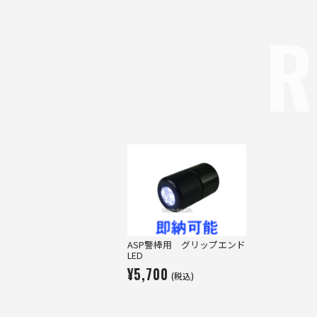
R
ASP警棒用 グリップエンド
LED
¥5,700
(税込)