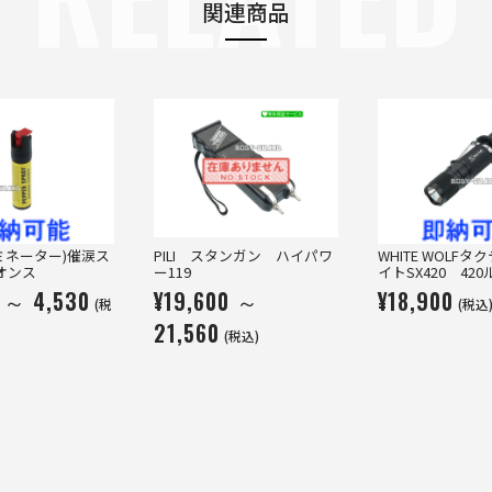
関連商品
ミネーター)催涙ス
PILI スタンガン ハイパワ
WHITE WOLF
4オンス
ー119
イトSX420 42
 ～ 4,530
¥19,600 ～
¥18,900
(税
(税込
21,560
(税込)