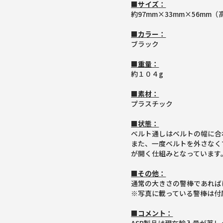
■サイズ：
約97mm×33mm×56mm
■カラー：
ブラック
■重量：
約１０４g
■素材：
プラスチック
■状態：
ベルト通しはベルトの幅に合
また、一度ベルトを外さなく
が開く仕組みとなっています
■その他：
通常の大きさの警棒であれば
※写真に載っている警棒は付
■コメント：