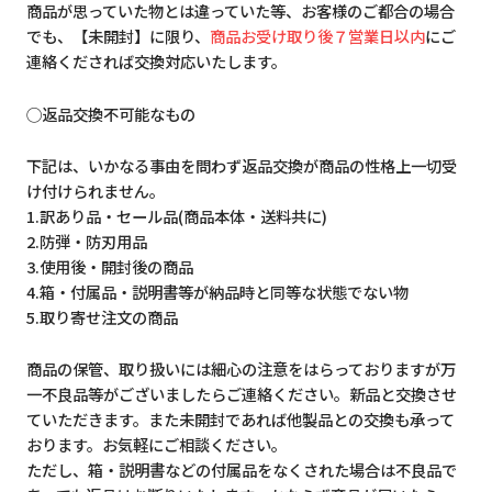
商品が思っていた物とは違っていた等、お客様のご都合の場合
でも、【未開封】に限り、
商品お受け取り後７営業日以内
にご
連絡くだされば交換対応いたします。
◯返品交換不可能なもの
下記は、いかなる事由を問わず返品交換が商品の性格上一切受
け付けられません。
1.訳あり品・セール品(商品本体・送料共に)
2.防弾・防刃用品
3.使用後・開封後の商品
4.箱・付属品・説明書等が納品時と同等な状態でない物
5.取り寄せ注文の商品
商品の保管、取り扱いには細心の注意をはらっておりますが万
一不良品等がございましたらご連絡ください。新品と交換させ
ていただきます。また未開封であれば他製品との交換も承って
おります。お気軽にご相談ください。
ただし、箱・説明書などの付属品をなくされた場合は不良品で