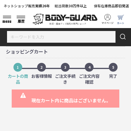
ネットショップ販売
実績26年
総出荷数
30万件以上
保有在庫商品
即日発送
menu
履歴
防犯・護身グッズ販売の専門ショップ
ショッピングカート
1
2
3
4
5
カートの商
お客様情報
ご注文手続
ご注文内容
完了
品
き
確認
現在カート内に商品はございません。