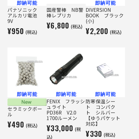
パナソニック
国産警棒 NB警
DIVERSION
アルカリ電池
棒レプリカ
BOOK ブラック
9V
(小)
¥6,800
(税込)
¥950
¥2,200
(税込)
(税込)
FENIX フラッシ
防寒保温シー
ュライト
ト コンパク
セラミックボー
PD36R V2.0
ト シルバー
ル
1700ルーメン
【ゆうパケット
¥490
対応】
(税込)
¥33,000
(税
¥330
(税込)
込)