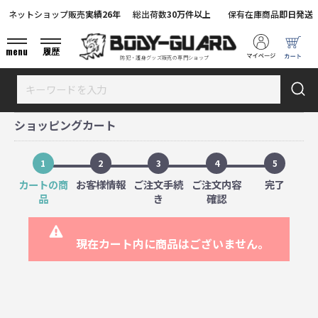
ネットショップ販売
実績26年
総出荷数
30万件以上
保有在庫商品
即日発送
menu
履歴
防犯・護身グッズ販売の専門ショップ
ショッピングカート
1
2
3
4
5
カートの商
お客様情報
ご注文手続
ご注文内容
完了
品
き
確認
現在カート内に商品はございません。