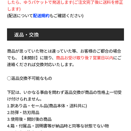
したら、ゆうパケットで発送します(ご注文完了後に送料を修正
します)
(配送について
配送規約
もご確認ください)
返品・交換
商品が思っていた物とは違っていた等、お客様のご都合の場合
でも、【未開封】に限り、
商品お受け取り後７営業日以内
にご
連絡くだされば交換対応いたします。
◯返品交換不可能なもの
下記は、いかなる事由を問わず返品交換が商品の性格上一切受
け付けられません。
1.訳あり品・セール品(商品本体・送料共に)
2.防弾・防刃用品
3.使用後・開封後の商品
4.箱・付属品・説明書等が納品時と同等な状態でない物